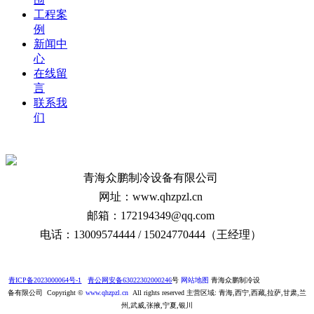
工程案
例
新闻中
心
在线留
言
联系我
们
青海众鹏制冷设备有限公司
网址：www.qhzpzl.cn
邮箱：172194349@qq.com
电话：13009574444 / 15024770444（王经理）
青ICP备2023000064号-1
青公网安备63022302000246
号
网站地图
青海众鹏制冷设
备有限公司 Copyright ©
www.qhzpzl.cn
All rights reserved 主营区域: 青海,西宁,西藏,拉萨,甘肃,兰
州,武威,张掖,宁夏,银川