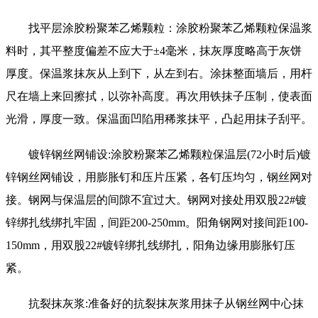
找平层涂胶粉聚苯乙烯颗粒：涂胶粉聚苯乙烯颗粒保温浆
料时，其平整度偏差不应大于±4毫米，抹灰厚度略高于灰饼
厚度。保温浆抹灰从上到下，从左到右。涂抹整面墙后，用杆
尺在墙上来回擦拭，以弥补高度。再次用铁抹子压制，使表面
光滑，厚度一致。保温面凹陷用稀浆抹平，凸起用抹子刮平。
镀锌钢丝网铺设:涂胶粉聚苯乙烯颗粒保温层(72小时后)镀
锌钢丝网铺设，用膨胀钉和压片压紧，各钉压均匀，钢丝网对
接。钢网与保温层的间隙不宜过大。钢网对接处用双股22#镀
锌绑扎线绑扎牢固，间距200-250mm。阳角钢网对接间距100-
150mm，用双股22#镀锌绑扎线绑扎，阳角边缘用膨胀钉压
紧。
抗裂抹灰浆:准备好的抗裂抹灰浆用抹子从钢丝网中心抹