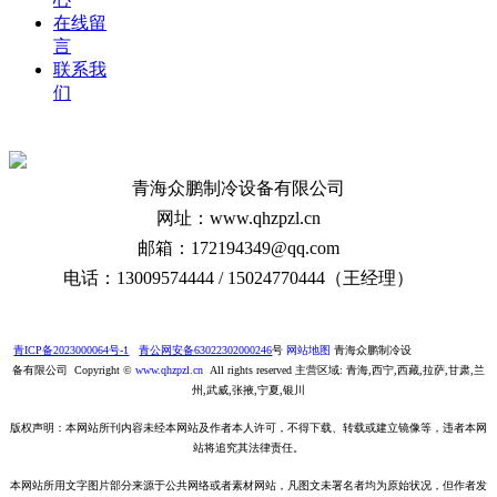
在线留
言
联系我
们
青海众鹏制冷设备有限公司
网址：www.qhzpzl.cn
邮箱：172194349@qq.com
电话：13009574444 / 15024770444（王经理）
青ICP备2023000064号-1
青公网安备63022302000246
号
网站地图
青海众鹏制冷设
备有限公司 Copyright ©
www.qhzpzl.cn
All rights reserved 主营区域: 青海,西宁,西藏,拉萨,甘肃,兰
州,武威,张掖,宁夏,银川
版权声明：本网站所刊内容未经本网站及作者本人许可，不得下载、转载或建立镜像等，违者本网
站将追究其法律责任。
本网站所用文字图片部分来源于公共网络或者素材网站，凡图文未署名者均为原始状况，但作者发