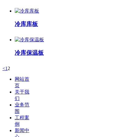
冷库库板
冷库保温板
<
1
2
网站首
页
关于我
们
业务范
围
工程案
例
新闻中
心