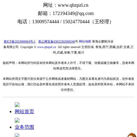
网址：www.qhzpzl.cn
邮箱：172194349@qq.com
电话：13009574444 / 15024770444（王经理）
青ICP备2023000064号-1
青公网安备63022302000246
号
网站地图
青海众鹏制冷设
备有限公司 Copyright ©
www.qhzpzl.cn
All rights reserved 主营区域: 青海,西宁,西藏,拉萨,甘肃,兰
州,武威,张掖,宁夏,银川
版权声明：本网站所刊内容未经本网站及作者本人许可，不得下载、转载或建立镜像等，违者本网
站将追究其法律责任。
本网站所用文字图片部分来源于公共网络或者素材网站，凡图文未署名者均为原始状况，但作者发
现后可告知认领，我们仍会及时署名或依照作者本人意愿处理，如未及时联系本站，本网站不承担
任何责任。
网站首页
业务范围