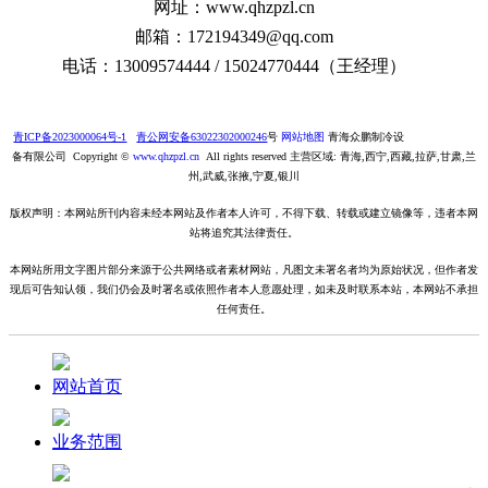
网址：www.qhzpzl.cn
邮箱：172194349@qq.com
电话：13009574444 / 15024770444（王经理）
青ICP备2023000064号-1
青公网安备63022302000246
号
网站地图
青海众鹏制冷设
备有限公司 Copyright ©
www.qhzpzl.cn
All rights reserved 主营区域: 青海,西宁,西藏,拉萨,甘肃,兰
州,武威,张掖,宁夏,银川
版权声明：本网站所刊内容未经本网站及作者本人许可，不得下载、转载或建立镜像等，违者本网
站将追究其法律责任。
本网站所用文字图片部分来源于公共网络或者素材网站，凡图文未署名者均为原始状况，但作者发
现后可告知认领，我们仍会及时署名或依照作者本人意愿处理，如未及时联系本站，本网站不承担
任何责任。
网站首页
业务范围